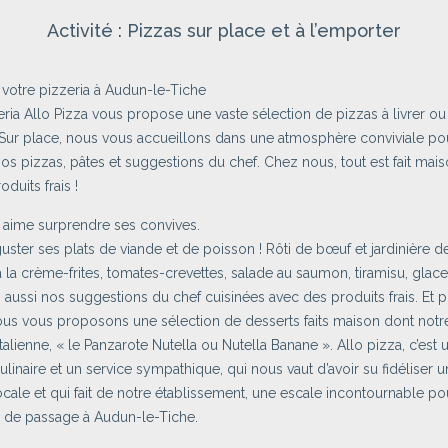
Activité : Pizzas sur place et à l’emporter
, votre pizzeria à Audun-le-Tiche
eria Allo Pizza vous propose une vaste sélection de pizzas à livrer ou
Sur place, nous vous accueillons dans une atmosphère conviviale po
os pizzas, pâtes et suggestions du chef. Chez nous, tout est fait mais
duits frais !
 aime surprendre ses convives.
ster ses plats de viande et de poisson ! Rôti de bœuf et jardinière 
 la crème-frites, tomates-crevettes, salade au saumon, tiramisu, glac
aussi nos suggestions du chef cuisinées avec des produits frais. Et p
ous vous proposons une sélection de desserts faits maison dont notr
italienne, « le Panzarote Nutella ou Nutella Banane ». Allo pizza, c’est 
culinaire et un service sympathique, qui nous vaut d’avoir su fidéliser 
locale et qui fait de notre établissement, une escale incontournable po
 de passage à Audun-le-Tiche.