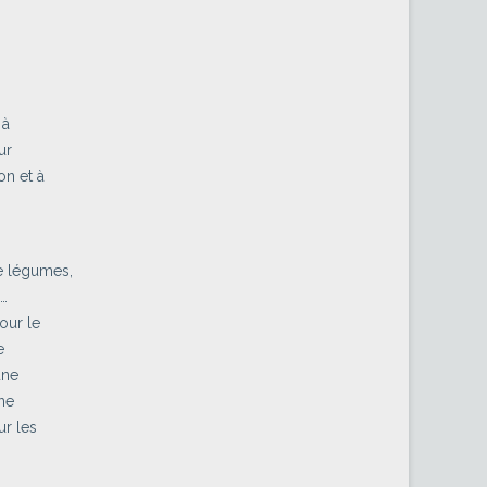
 à
ur
on et à
de légumes,
e…
our le
e
une
une
ur les