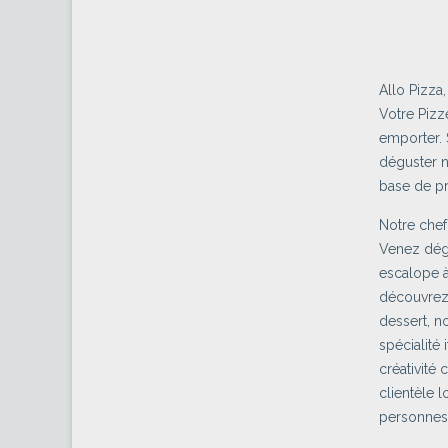
Allo Pizza
Votre Pizz
emporter. 
déguster n
base de pro
Notre chef
Venez dégu
escalope à
découvrez 
dessert, n
spécialité 
créativité 
clientèle 
personnes