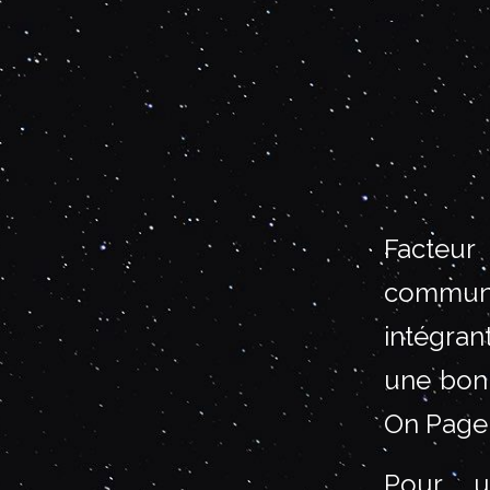
Facteur 
communi
intégran
une bonn
On Page 
Pour u