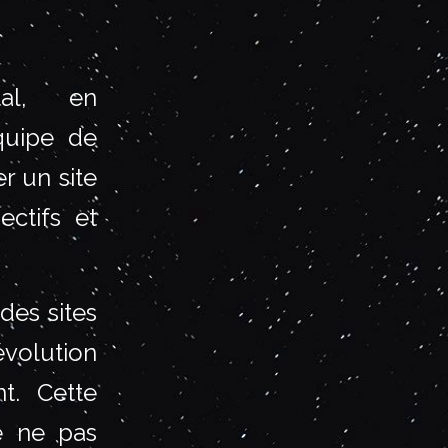
tal, en
quipe de
r un site
ectifs et
des sites
évolution
t. Cette
e ne pas