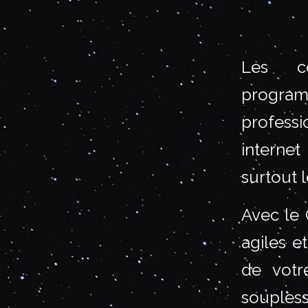
Les co
program
professi
internet
surtout l
Avec le 
agiles e
de votr
souples