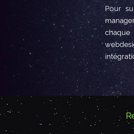
Pour sup
manage
chaque 
webdesig
intégrat
R