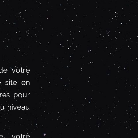
 de votre
 site en
ires pour
au niveau
e votre