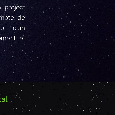
n project
mpte de
ion d’un
pement et
al