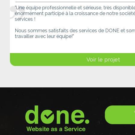
"Une équipe professionnelle et sérieuse, très disponib
énormément participé à la croissance de notre société
services !
Nous sommes satisfaits des services de DONE et so
travailler avec leur équipe!"
Voir le projet