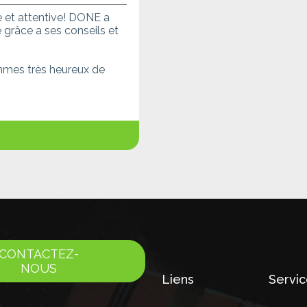
le et attentive! DONE a
 grâce a ses conseils et
mmes très heureux de
CONTACTEZ-
NOUS
Liens
Servi