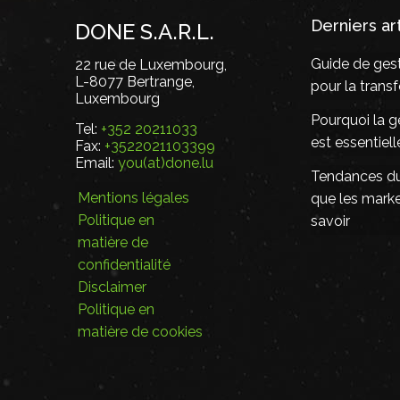
Derniers ar
DONE S.A.R.L.
Guide de gest
22 rue de Luxembourg,
L-8077 Bertrange,
pour la tran
Luxembourg
Pourquoi la g
Tel:
+352 20211033
est essentiel
Fax:
+3522021103399
Email:
you(at)done.lu
Tendances du 
Mentions légales
que les mark
Politique en
savoir
matière de
confidentialité
Disclaimer
Politique en
matière de cookies