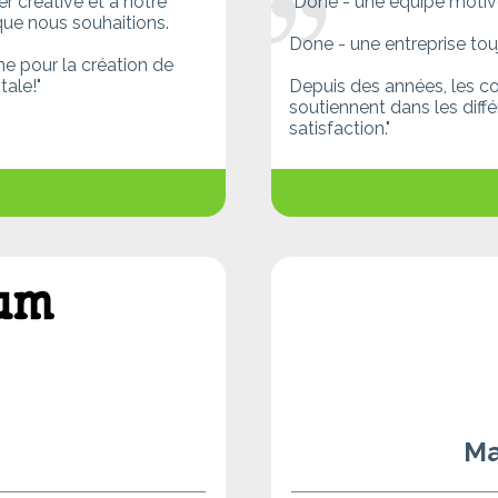
 créative et à notre
"Done - une équipe motivé
que nous souhaitions.
Done - une entreprise touj
e pour la création de
tale!"
Depuis des années, les co
soutiennent dans les diff
satisfaction."
Ma