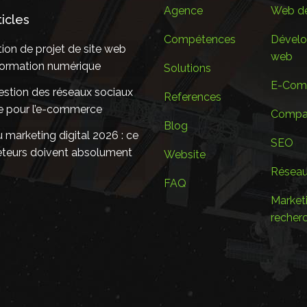
Agence
Web de
ticles
Compétences
Dével
ion de projet de site web
web
sformation numérique
Solutions
E-Com
estion des réseaux sociaux
References
le pour l’e-commerce
Compan
Blog
marketing digital 2026 : ce
SEO
eteurs doivent absolument
Website
Réseau
FAQ
Marketi
recher