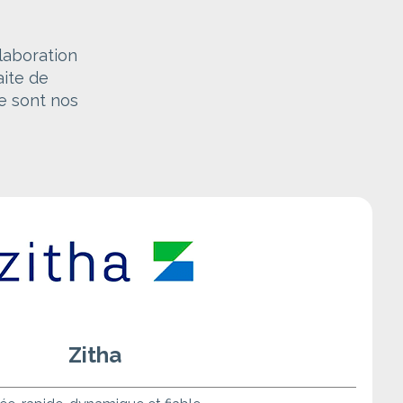
laboration
aite de
ce sont nos
Zitha