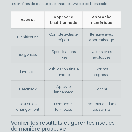
les critères de qualité que chaque livrable doit respecter.
Approche
Approche
Aspect
traditionnelle
numérique
Complète dès le
Itérative avec
Planification
départ
apprentissage
Spécifications
User stories
Exigences
fixes
évolutives
Publication finale
Sprints
Livraison
unique
progressifs
Après le
Feedback
Continu
lancement
Gestion du
Demandes
Adaptation dans
changement
formelles
les sprints
Vérifier les résultats et gérer les risques
de manière proactive