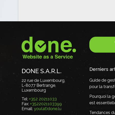
Derniers ar
DONE S.A.R.L.
Guide de gest
22 rue de Luxembourg,
L-8077 Bertrange,
pour la tran
Luxembourg
Pourquoi la g
Tel:
+352 20211033
est essentiel
Fax:
+3522021103399
Email:
you(at)done.lu
Tendances du 