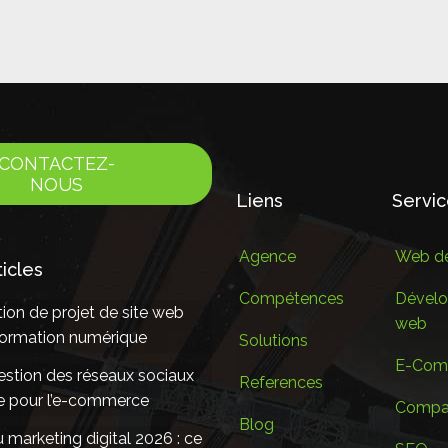
CONTACTEZ-
NOUS
Liens
Servi
Agence
Web de
ticles
Compétences
Dével
ion de projet de site web
web
sformation numérique
Solutions
E-Com
estion des réseaux sociaux
References
le pour l’e-commerce
Compan
Blog
marketing digital 2026 : ce