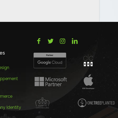
ces
sign
oppement
merce
y Identity