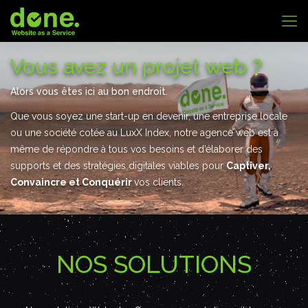
Vous avez un projet web ?
Alors vous êtes ici au bon endroit.
Que vous soyez une start-up en devenir, une entreprise locale
ou une société cotée au LuxX Index, notre agence web est à
même de répondre à tous vos besoins et d’élaborer des
supports et des stratégies digitales viables pour
Captiver,
Convaincre et Conquérir
vos clients.
NOS SOLUTIONS