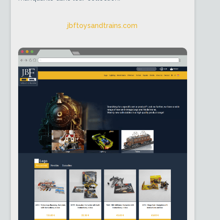
jbftoysandtrains.com