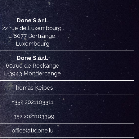
Done S.à r.l.
22 rue de Luxembourg,
L-8077 Bertrange,
Luxembourg
Done S.à.r.l.
60,rue de Reckange
L-3943 Mondercange
Thomas Keipes
+352 2021103311
+352 2021103399
office(at)done.lu