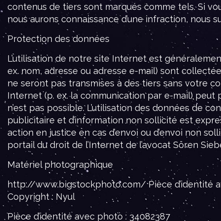
contenus de tiers sont marqués comme tels. Si vou
nous aurons connaissance d’une infraction, nous
Protection des données
L’utilisation de notre site Internet est générale
ex. nom, adresse ou adresse e-mail) sont collectée
ne seront pas transmises à des tiers sans votre co
Internet (p. ex. la communication par e-mail) peut
n’est pas possible. L’utilisation des données de co
publicitaire et d’information non sollicité est exp
action en justice en cas d’envoi ou d’envoi non solli
portail du droit de l’Internet de l’avocat Sören Sieb
Matériel photographique
http://www.bigstockphoto.com/ Pièce d’identité 
Copyright : Nyul
Pièce d’identité avec photo : 34082387