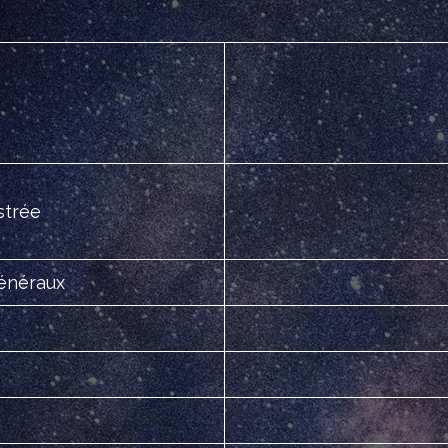
strée
généraux