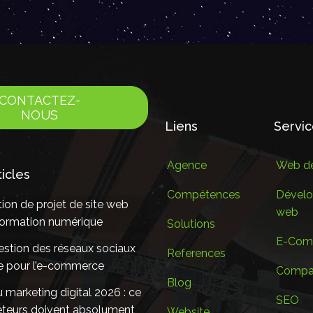
CONTACTEZ-
NOUS
Liens
Servi
Agence
Web de
ticles
Compétences
Dével
ion de projet de site web
web
sformation numérique
Solutions
E-Com
estion des réseaux sociaux
References
le pour l’e-commerce
Compan
Blog
marketing digital 2026 : ce
SEO
eteurs doivent absolument
Website