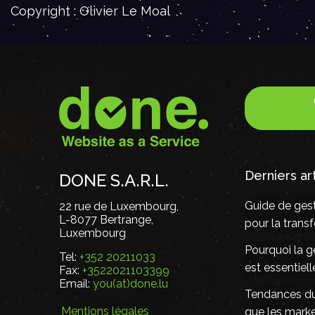
Copyright : Olivier Le Moal
Derniers ar
DONE S.A.R.L.
Guide de gest
22 rue de Luxembourg,
L-8077 Bertrange,
pour la tran
Luxembourg
Pourquoi la g
Tel:
+352 20211033
est essentiel
Fax:
+3522021103399
Email:
you(at)done.lu
Tendances du 
Mentions légales
que les mark