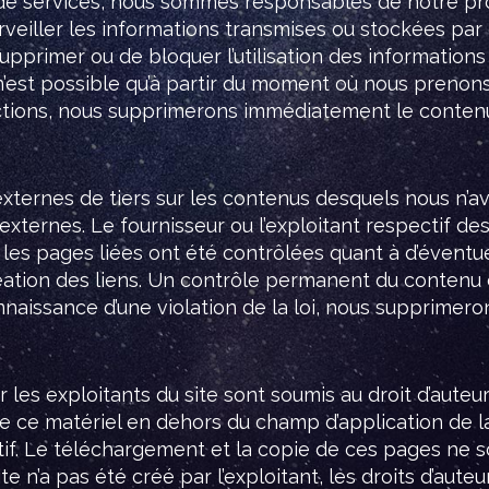
e de services, nous sommes responsables de notre 
veiller les informations transmises ou stockées par 
 supprimer ou de bloquer l’utilisation des informati
 n’est possible qu’à partir du moment où nous prenons
ctions, nous supprimerons immédiatement le conten
externes de tiers sur les contenus desquels nous n’a
externes. Le fournisseur ou l’exploitant respectif d
les pages liées ont été contrôlées quant à d’éventuel
éation des liens. Un contrôle permanent du contenu 
nnaissance d’une violation de la loi, nous supprimer
es exploitants du site sont soumis au droit d’auteur 
 ce matériel en dehors du champ d’application de la lo
tif. Le téléchargement et la copie de ces pages ne s
n’a pas été créé par l’exploitant, les droits d’auteur