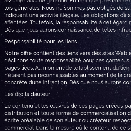
assumer aucune garantie. En tant que prestatair
lois générales. Nous ne sommes pas obligés de sur
indiquent une activité illégale. Les obligations de
affectées. Toutefois, la responsabilité à cet égard
Dès que nous aurons connaissance de telles infra
Responsabilité pour les liens
Notre offre contient des liens vers des sites Web 
déclinons toute responsabilité pour ces contenus 
pages liées. Au moment de l’établissement du lien, 
n’étaient pas reconnaissables au moment de la cr
concrète d’une infraction. Dès que nous aurons co
Les droits d’auteur
Le contenu et les œuvres de ces pages créées par l
distribution et toute forme de commercialisation de
écrite préalable de son auteur ou créateur respec
commercial. Dans la mesure où le contenu de ce site 