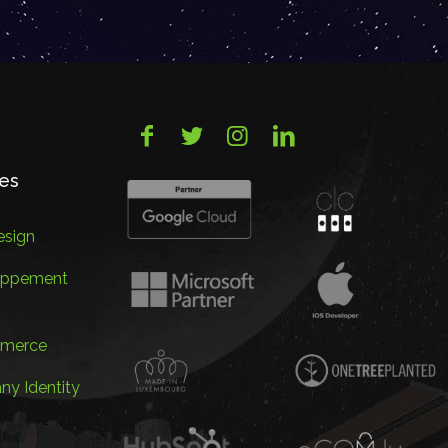
ces
sign
oppement
merce
y Identity