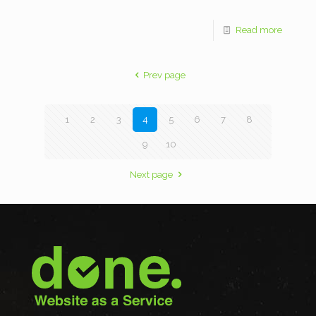
Read more
Prev page
1
2
3
4
5
6
7
8
9
10
Next page