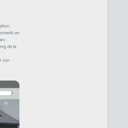
ption.
 moments en
Parc
ong de la
ar son