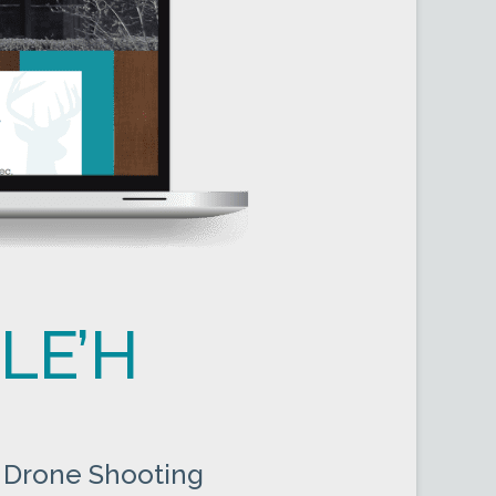
LE’H
| Drone Shooting