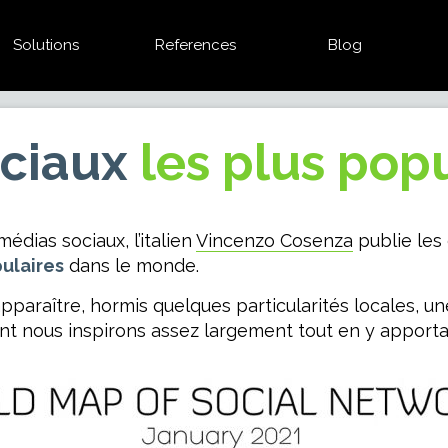
Solutions
References
Blog
ociaux
les plus pop
dias sociaux, l’italien
Vincenzo Cosenza
publie les
ulaires
dans le monde.
araître, hormis quelques particularités locales, u
nt nous inspirons assez largement tout en y apport