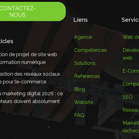
CONTACTEZ-
NOUS
Liens
Servi
Agence
Web de
ticles
Compétences
Dével
ion de projet de site web
web
sformation numérique
Solutions
E-Com
estion des réseaux sociaux
References
le pour l’e-commerce
Compan
Blog
marketing digital 2026 : ce
SEO
eteurs doivent absolument
Website
Réseau
FAQ
Marketi
recher