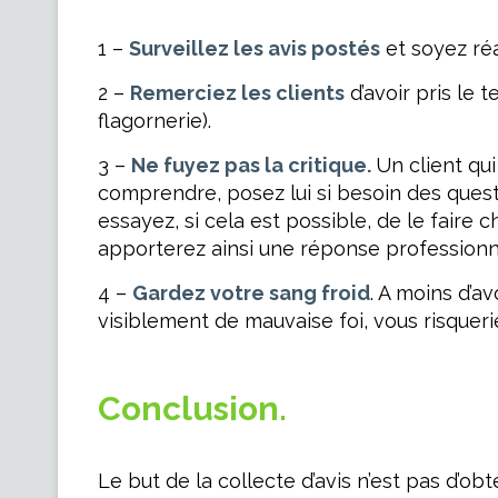
1 –
Surveillez les avis postés
et soyez ré
2 –
Remerciez les clients
d’avoir pris le
flagornerie).
3 –
Ne fuyez pas la critique.
Un client qu
comprendre, posez lui si besoin des quest
essayez, si cela est possible, de le faire 
apporterez ainsi une réponse professionnel
4 –
Gardez votre sang froid
. A moins d’a
visiblement de mauvaise foi, vous risqueri
Conclusion.
Le but de la collecte d’avis n’est pas d’ob