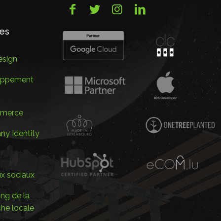
ces
sign
oppement
merce
y Identity
x sociaux
ng de la
che locale