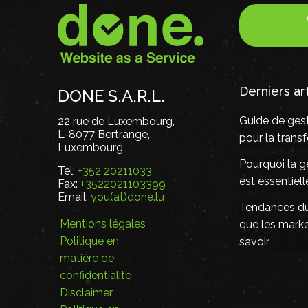
Derniers ar
DONE S.A.R.L.
Guide de gest
22 rue de Luxembourg,
L-8077 Bertrange,
pour la tran
Luxembourg
Pourquoi la g
Tel:
+352 20211033
est essentiel
Fax:
+3522021103399
Email:
you(at)done.lu
Tendances du 
Mentions légales
que les mark
Politique en
savoir
matière de
confidentialité
Disclaimer