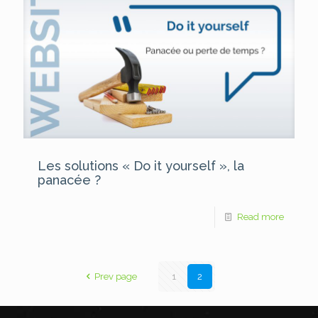
Les solutions « Do it yourself », la
panacée ?
Read more
Prev page
1
2