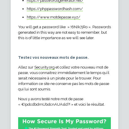
https://passwordsgenerator.net/
https://phppasswordhash.com/
https://www.motdepasse.xyz/
You will get a password like » !6N)k7jRo ». Passwords
generated in this way are not easy to remember, but
this is of little importance as we will see later.
Testez vos nouveaux mots de passe.
Allez sur
Security.org
et collez votre nouveau mot de
passe, vous connaitrez immédiatement le temps qu’il
serait nécessaire à un pirate pour le trouver. Pour
information ce site ne conserve pas les mots de passe
qui lui sont soumis.
Nous y avons testé notre mot de passe
« €IpdcdbdmUbdcnAUAsld?! » et voici le résultat.