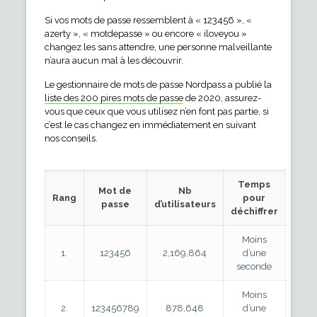
Si vos mots de passe ressemblent à « 123456 », «
azerty », « motdepasse » ou encore « iloveyou »
changez les sans attendre, une personne malveillante
n’aura aucun mal à les découvrir.
Le gestionnaire de mots de passe Nordpass a publié la
liste des 200 pires mots de passe
de 2020, assurez-
vous que ceux que vous utilisez n’en font pas partie, si
c’est le cas changez en immédiatement en suivant
nos conseils.
Temps
Mot de
Nb
Rang
pour
passe
d’utilisateurs
déchiffrer
Moins
1.
123456
2,169,864
d’une
seconde
Moins
2.
123456789
878,648
d’une