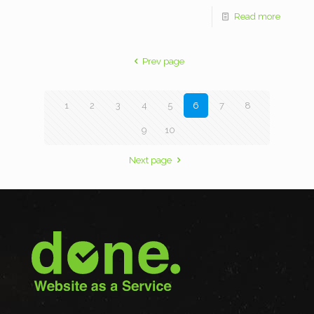
Read more
Prev page
1
2
3
4
5
6
7
8
9
10
Next page