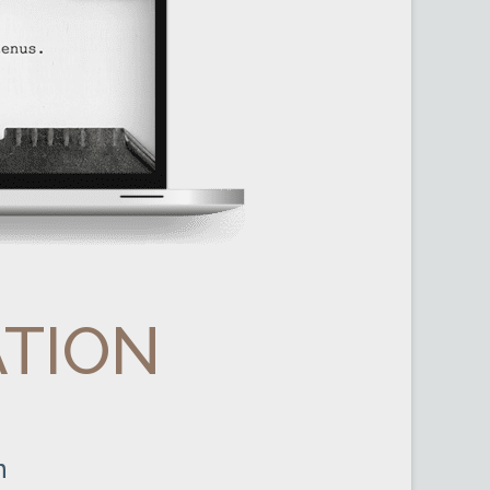
ATION
n