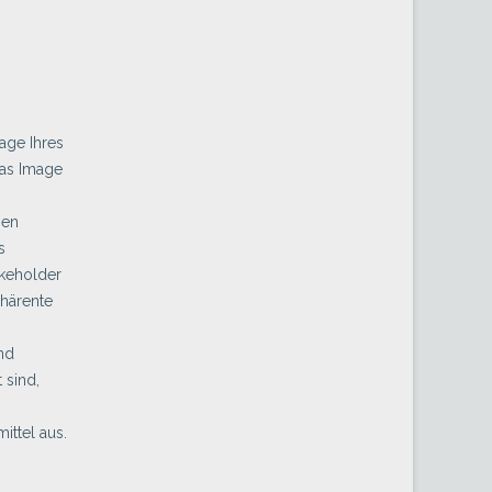
age Ihres
das Image
hen
s
akeholder
ohärente
nd
 sind,
ttel aus.