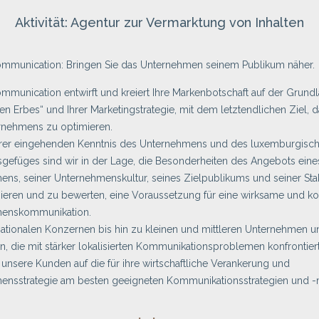
Aktivität: Agentur zur Vermarktung von Inhalten
ommunication: Bringen Sie das Unternehmen seinem Publikum näher.
mmunication entwirft und kreiert Ihre Markenbotschaft auf der Grundl
en Erbes“ und Ihrer Marketingstrategie, mit dem letztendlichen Ziel, 
ernehmens zu optimieren.
rer eingehenden Kenntnis des Unternehmens und des luxemburgisc
sgefüges sind wir in der Lage, die Besonderheiten des Angebots eine
ns, seiner Unternehmenskultur, seines Zielpublikums und seiner St
izieren und zu bewerten, eine Voraussetzung für eine wirksame und k
enskommunikation.
ationalen Konzernen bis hin zu kleinen und mittleren Unternehmen u
nen, die mit stärker lokalisierten Kommunikationsproblemen konfrontiert
r unsere Kunden auf die für ihre wirtschaftliche Verankerung und
ensstrategie am besten geeigneten Kommunikationsstrategien und -mi