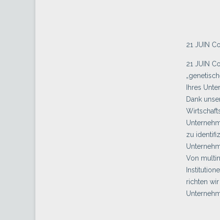
21 JUIN C
21 JUIN Co
„genetisch
Ihres Unt
Dank unse
Wirtschaft
Unternehme
zu identif
Unternehm
Von multin
Institutio
richten wi
Unternehm