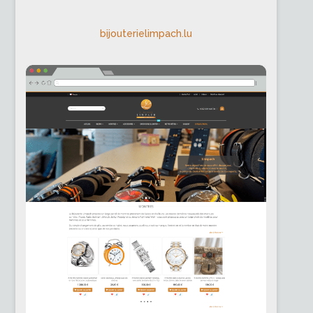
bijouterielimpach.lu