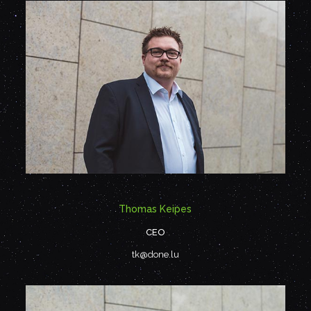
Thomas Keipes
CEO
tk@done.lu