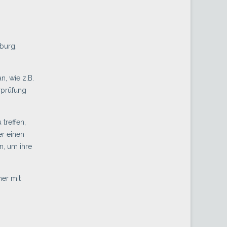
burg,
n, wie z.B.
rprüfung
treffen,
er einen
n, um ihre
mer mit