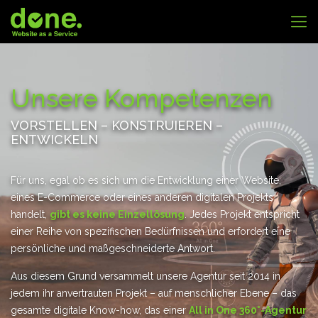
Unsere Kompetenzen
VORSTELLEN – KONSTRUIEREN –
ENTWICKELN
Für uns, egal ob es sich um die Entwicklung einer Website,
eines E-Commerce oder eines anderen digitalen Projekts
handelt,
gibt es keine Einzellösung
. Jedes Projekt entspricht
einer Reihe von spezifischen Bedürfnissen und erfordert eine
persönliche und maßgeschneiderte Antwort.
Aus diesem Grund versammelt unsere Agentur seit 2014 in
jedem ihr anvertrauten Projekt – auf menschlicher Ebene – das
gesamte digitale Know-how, das einer
All in One 360°-Agentur