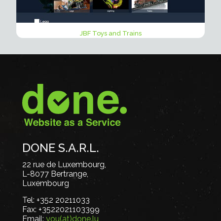
JBF Toys and Trains
DONE S.A.R.L.
22 rue de Luxembourg,
L-8077 Bertrange,
Luxembourg
Tel:
+352 20211033
Fax:
+3522021103399
Email:
you(at)done.lu