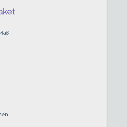
aket
 Maß
ysen