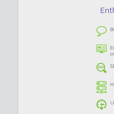
Ent
B
E
I
S
H
U