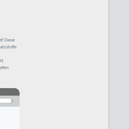
.
t! Diese
atzstoffe
ht
effen,