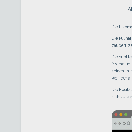
A
Die luxem
Die kulina
zaubert, z
Die subtil
frische un
seinem mo
weniger al
Die Besitz
sich zu ve