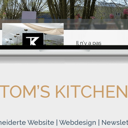
TOM’S KITCHE
iderte Website | Webdesign | Newsle