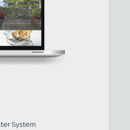
N
tter System