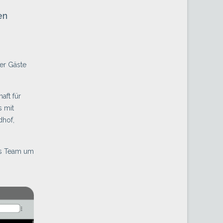
en
ner Gäste
aft für
s mit
dhof,
hes Team um