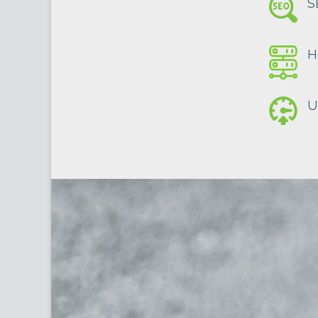
S
H
U