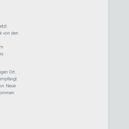
etzt
rk von den
om
es
igen Ort,
 empfängt
ion. Neue
… kommen