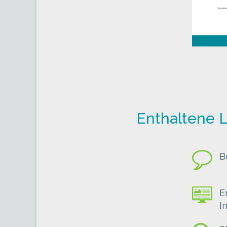
Enthaltene L
B
E
I