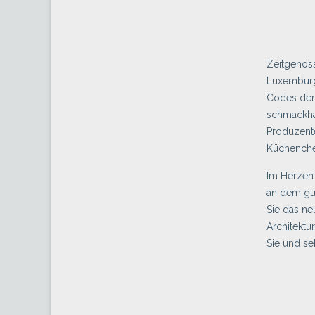
Zeitgenöss
Luxemburg,
Codes der
schmackhaf
Produzente
Küchenchef
Im Herzen 
an dem gu
Sie das ne
Architekt
Sie und se