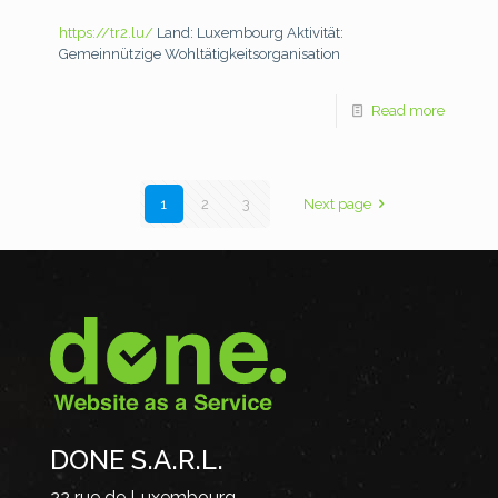
https://tr2.lu/
Land: Luxembourg
Aktivität:
Gemeinnützige Wohltätigkeitsorganisation
Read more
1
2
3
Next page
DONE S.A.R.L.
22 rue de Luxembourg,