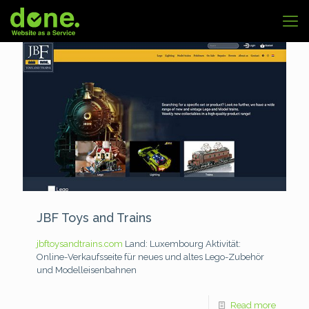
JBF Toys and Trains
jbftoysandtrains.com
Land: Luxembourg
Aktivität:
Online-Verkaufsseite für neues und altes Lego-Zubehör
und Modelleisenbahnen
Read more